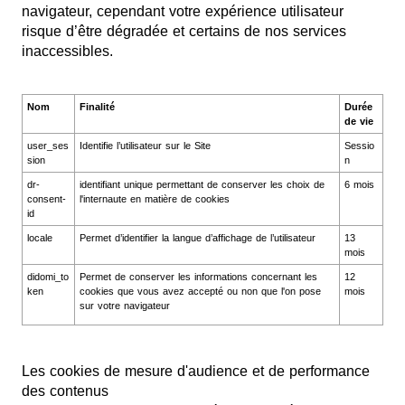
navigateur, cependant votre expérience utilisateur
risque d’être dégradée et certains de nos services
inaccessibles.
Nom
Finalité
Durée
de vie
user_ses
Identifie l’utilisateur sur le Site
Sessio
sion
n
dr-
identifiant unique permettant de conserver les choix de
6 mois
consent-
l'internaute en matière de cookies
id
locale
Permet d’identifier la langue d’affichage de l’utilisateur
13
mois
didomi_to
Permet de conserver les informations concernant les
12
ken
cookies que vous avez accepté ou non que l'on pose
mois
sur votre navigateur
Les cookies de mesure d'audience et de performance
des contenus